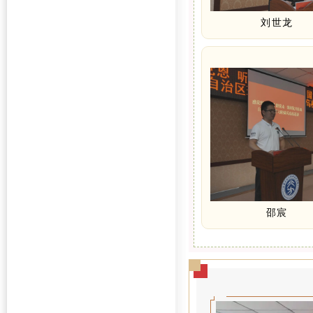
刘世龙
邵宸