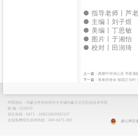
● 指导老师
丨
芦
● 主编丨刘子煜
● 美编
丨丁思敏
●
图片
丨于湘怡
● 校对丨田润琦
上一篇：
典耀中华润心灵 书香满
下一篇：
青春担使命 报国正当时
学院地址：内蒙古呼和浩特市大学城内蒙古北方职业技术学院
邮 编：010070
招生热线：0471－2692106/2692107
全国免费招生咨询热线：400-0471-365
蒙公网安备 