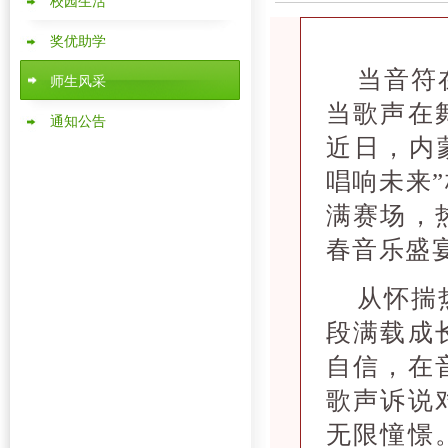
校园生活
奖优助学
当音符
师生风采
当歌声在
通知公告
近日，内
唱响未来
满赛场，
春音乐盛
从怀揣
段满载成
自信，在
歌声诉说
无限憧憬