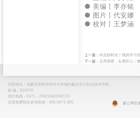
● 美编
丨李亦铭 
● 图片丨
代安娜 
● 校对丨王梦涵 
上一篇：
内北职时光丨我的学习
下一篇：
点亮师恩，礼赞匠心｜
学院地址：内蒙古呼和浩特市大学城内蒙古北方职业技术学院
邮 编：010070
招生热线：0471－2692106/2692107
全国免费招生咨询热线：400-0471-365
蒙公网安备 