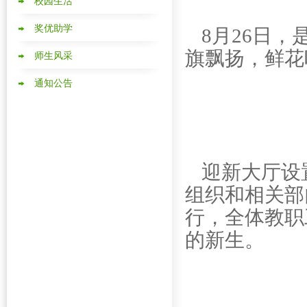
校园生活
奖优助学
8
月
26
日
，
旗飘扬，鲜花
师生风采
通知公告
迎新大厅设
组织和相关部
行，全体教职
的新生。