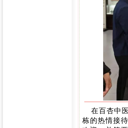
在百杏中
栋的热情接