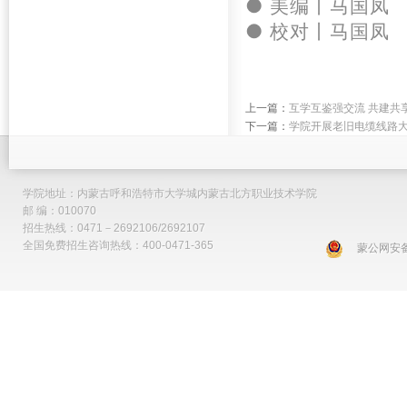
● 美编丨
马国凤
● 校对丨
马国凤
上一篇：
互学互鉴强交流 共建共
下一篇：
学院开展老旧电缆线路
学院地址：内蒙古呼和浩特市大学城内蒙古北方职业技术学院
邮 编：010070
招生热线：0471－2692106/2692107
全国免费招生咨询热线：400-0471-365
蒙公网安备 